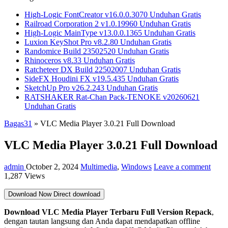
High-Logic FontCreator v16.0.0.3070 Unduhan Gratis
Railroad Corporation 2 v1.0.19960 Unduhan Gratis
High-Logic MainType v13.0.0.1365 Unduhan Gratis
Luxion KeyShot Pro v8.2.80 Unduhan Gratis
Randomice Build 23502520 Unduhan Gratis
Rhinoceros v8.33 Unduhan Gratis
Ratcheteer DX Build 22502007 Unduhan Gratis
SideFX Houdini FX v19.5.435 Unduhan Gratis
SketchUp Pro v26.2.243 Unduhan Gratis
RATSHAKER Rat-Chan Pack-TENOKE v20260621
Unduhan Gratis
Bagas31
»
VLC Media Player 3.0.21 Full Download
VLC Media Player 3.0.21 Full Download
admin
October 2, 2024
Multimedia
,
Windows
Leave a comment
1,287 Views
Download Now
Direct download
Download VLC Media Player Terbaru Full Version Repack
,
dengan tautan langsung dan Anda dapat mendapatkan offline