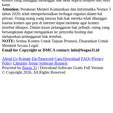
konten yang dianggap melanggar hak akan segera dihapus dari situs
kami.
Attention:
Peraturan Menteri Komunikasi dan Informatika Nomor 5
tahun 2020; telah memperkenalkan berbagai regulasi dalam hal
privasi. Orang-orang yang merasa hak-hak mereka telah dilanggar
karena konten apa pun di internet dapat meminta agar konten
tersebut dihapus. Dalam kasus pelanggaran hak pribadi, orang yang
bersangkutan dapat mengajukan ke penyedia hosting dan
melaporkan pelanggaran hak tersebut.
NOTE:
Semua Konten Untuk Tujuan Promosi, Disarankan Untuk
Membeli Secara Legal.
Email for Copyright or DMCA contact: info@bagas31.id
About Us
Kontak
Zip Password
Cara Download
FAQs
Privacy
Policy
Libraries
Terms
Software Request
Powered by
Bagas 31
| Download Software Gratis Full Version
© Copyright 2026, All Rights Reserved