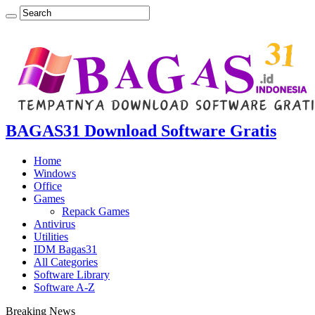
BAGAS31 Download Software Gratis
Home
Windows
Office
Games
Repack Games
Antivirus
Utilities
IDM Bagas31
All Categories
Software Library
Software A-Z
Breaking News