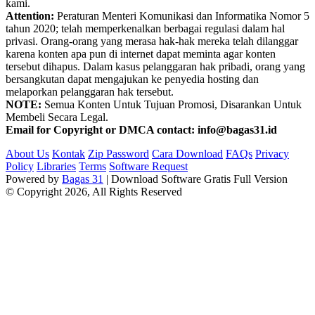
kami.
Attention:
Peraturan Menteri Komunikasi dan Informatika Nomor 5
tahun 2020; telah memperkenalkan berbagai regulasi dalam hal
privasi. Orang-orang yang merasa hak-hak mereka telah dilanggar
karena konten apa pun di internet dapat meminta agar konten
tersebut dihapus. Dalam kasus pelanggaran hak pribadi, orang yang
bersangkutan dapat mengajukan ke penyedia hosting dan
melaporkan pelanggaran hak tersebut.
NOTE:
Semua Konten Untuk Tujuan Promosi, Disarankan Untuk
Membeli Secara Legal.
Email for Copyright or DMCA contact: info@bagas31.id
About Us
Kontak
Zip Password
Cara Download
FAQs
Privacy
Policy
Libraries
Terms
Software Request
Powered by
Bagas 31
| Download Software Gratis Full Version
© Copyright 2026, All Rights Reserved