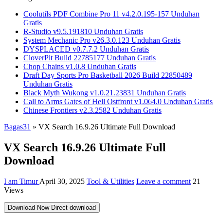
Coolutils PDF Combine Pro 11 v4.2.0.195-157 Unduhan
Gratis
R-Studio v9.5.191810 Unduhan Gratis
System Mechanic Pro v26.3.0.123 Unduhan Gratis
DYSPLACED v0.7.7.2 Unduhan Gratis
CloverPit Build 22785177 Unduhan Gratis
Chop Chains v1.0.8 Unduhan Gratis
Draft Day Sports Pro Basketball 2026 Build 22850489
Unduhan Gratis
Black Myth Wukong v1.0.21.23831 Unduhan Gratis
Call to Arms Gates of Hell Ostfront v1.064.0 Unduhan Gratis
Chinese Frontiers v2.3.2582 Unduhan Gratis
Bagas31
»
VX Search 16.9.26 Ultimate Full Download
VX Search 16.9.26 Ultimate Full
Download
I am Timur
April 30, 2025
Tool & Utilities
Leave a comment
21
Views
Download Now
Direct download