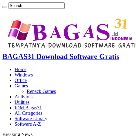
BAGAS31 Download Software Gratis
Home
Windows
Office
Games
Repack Games
Antivirus
Utilities
IDM Bagas31
All Categories
Software Library
Software A-Z
Breaking News