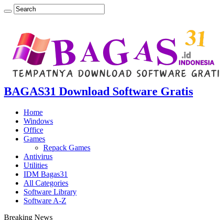
BAGAS31 Download Software Gratis
Home
Windows
Office
Games
Repack Games
Antivirus
Utilities
IDM Bagas31
All Categories
Software Library
Software A-Z
Breaking News