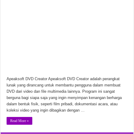
RATSHAKER Rat-Chan Pack-TENOKE v20260621 Unduhan Gratis
Apeaksoft DVD Creator Apeaksoft DVD Creator adalah perangkat
lunak yang dirancang untuk membantu pengguna dalam membuat
DVD dari video dan file multimedia lainnya. Program ini sangat
berguna bagi siapa saja yang ingin menyimpan kenangan berharga
dalam bentuk fisik, seperti film pribadi, dokumentasi acara, atau
koleksi video yang ingin dibagikan dengan …
Read More »