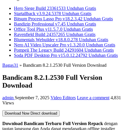
Hero Siege Build 23361533 Unduhan Gratis
Startallback v3.9.24.5378 Unduhan Gratis
Bitsum Process Lasso Pro v18.2.3.42 Unduhan Gratis
Bandizip Professional v7.45 Unduhan Gratis
Office Tool Plus v11.5.7.0 Unduhan Gratis
Ravenfield Build 24357265 Unduhan Gratis
Blumentals Webuilder v18.8.0.278 Unduhan Gratis
Nero AI Video Upscaler Pro v1.3.20.0 Unduhan Gratis
Pompeii The Legacy Build 24291604 Unduhan Gratis
Soda PDF Desktop Pro v15.0.12.24792 Unduhan Gratis
Bagas31
»
Bandicam 8.2.1.2530 Full Version Download
Bandicam 8.2.1.2530 Full Version
Download
admin
September 7, 2025
Video Editors
Leave a comment
4,831
Views
Download Now
Direct download
Download Bandicam Terbaru Full Version Repack
dengan
tautan langsung dan Anda dapat mendapatkan offline installer