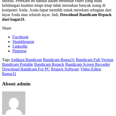
tutorial. Perekam ini handal dalam membuat video yang tidak
kehilangan kualitas tetapi tetap tidak memakan banyak ruang di
komputer Anda. Anda dapat memilih untuk merekam sebagian dari
layar Anda atau seluruh layar. Jadi,
Download Bandicam Repack
dari bagas31
.
Share
Facebook
Stumbleupon
LinkedIn
Pinterest
Tags
Aplikasi Bandicam
Bandicam Bagas31
Bandicam Full Version
Bandicam Portable
Bandicam Repack
Bandicam Screen Recorder
Download Bandicam For PC
Repack Software
Video Editor
Bagas31
About admin