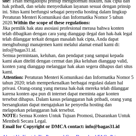
site:
Telah mengadopsi prinsip menghormati hukum, hak cipta dan
hak pribadi, dan selalu menyediakan layanan sesuai dengan prinsip
ini. Situs kami berfungsi sebagai penyedia hosting dalam lingkup
Peraturan Menteri Komunikasi dan Informatika Nomor 5 tahun
2020.
Within the scope of these regulations:
Jika pemilik hak atau asosiasi profesional merasa bahwa konten
telah dibagikan dengan cara yang dianggap ilegal dan hak-hak legal
telah dilanggar terkait dengan masalah hak cipta, Anda dapat
menghubungi manajemen kami melalui alamat email kami di:
info@bagas31.id.
Semua permintaan, keluhan, dan pendapat yang sampai kepada
kami akan diteliti dengan cermat dan jika keluhan dianggap valid,
konten yang dianggap melanggar hak akan segera dihapus dari situs
kami.
Attention:
Peraturan Menteri Komunikasi dan Informatika Nomor 5
tahun 2020; telah memperkenalkan berbagai regulasi dalam hal
privasi. Orang-orang yang merasa hak-hak mereka telah dilanggar
karena konten apa pun di internet dapat meminta agar konten
tersebut dihapus. Dalam kasus pelanggaran hak pribadi, orang yang
bersangkutan dapat mengajukan ke penyedia hosting dan
melaporkan pelanggaran hak tersebut.
NOTE:
Semua Konten Untuk Tujuan Promosi, Disarankan Untuk
Membeli Secara Legal.
Email for Copyright or DMCA contact: info@bagas31.id