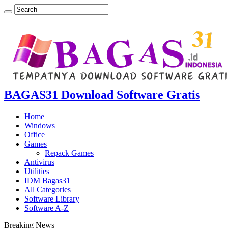
BAGAS31 Download Software Gratis
Home
Windows
Office
Games
Repack Games
Antivirus
Utilities
IDM Bagas31
All Categories
Software Library
Software A-Z
Breaking News