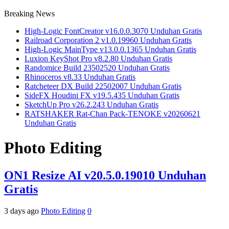
Breaking News
High-Logic FontCreator v16.0.0.3070 Unduhan Gratis
Railroad Corporation 2 v1.0.19960 Unduhan Gratis
High-Logic MainType v13.0.0.1365 Unduhan Gratis
Luxion KeyShot Pro v8.2.80 Unduhan Gratis
Randomice Build 23502520 Unduhan Gratis
Rhinoceros v8.33 Unduhan Gratis
Ratcheteer DX Build 22502007 Unduhan Gratis
SideFX Houdini FX v19.5.435 Unduhan Gratis
SketchUp Pro v26.2.243 Unduhan Gratis
RATSHAKER Rat-Chan Pack-TENOKE v20260621
Unduhan Gratis
Photo Editing
ON1 Resize AI v20.5.0.19010 Unduhan
Gratis
3 days ago
Photo Editing
0