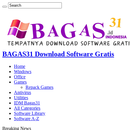
BAGAS31 Download Software Gratis
Home
Windows
Office
Games
Repack Games
Antivirus
Utilities
IDM Bagas31
All Categories
Software Library
Software A-Z
Breaking News