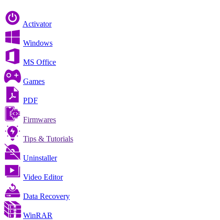
Activator
Windows
MS Office
Games
PDF
Firmwares
Tips & Tutorials
Uninstaller
Video Editor
Data Recovery
WinRAR