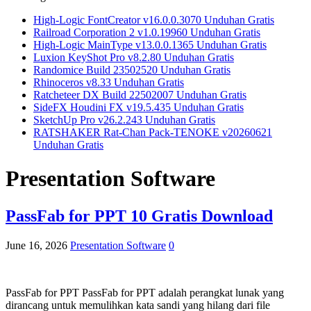
High-Logic FontCreator v16.0.0.3070 Unduhan Gratis
Railroad Corporation 2 v1.0.19960 Unduhan Gratis
High-Logic MainType v13.0.0.1365 Unduhan Gratis
Luxion KeyShot Pro v8.2.80 Unduhan Gratis
Randomice Build 23502520 Unduhan Gratis
Rhinoceros v8.33 Unduhan Gratis
Ratcheteer DX Build 22502007 Unduhan Gratis
SideFX Houdini FX v19.5.435 Unduhan Gratis
SketchUp Pro v26.2.243 Unduhan Gratis
RATSHAKER Rat-Chan Pack-TENOKE v20260621
Unduhan Gratis
Presentation Software
PassFab for PPT 10 Gratis Download
June 16, 2026
Presentation Software
0
PassFab for PPT PassFab for PPT adalah perangkat lunak yang
dirancang untuk memulihkan kata sandi yang hilang dari file