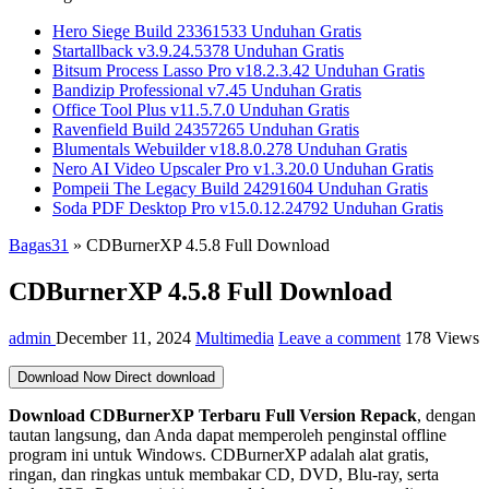
Hero Siege Build 23361533 Unduhan Gratis
Startallback v3.9.24.5378 Unduhan Gratis
Bitsum Process Lasso Pro v18.2.3.42 Unduhan Gratis
Bandizip Professional v7.45 Unduhan Gratis
Office Tool Plus v11.5.7.0 Unduhan Gratis
Ravenfield Build 24357265 Unduhan Gratis
Blumentals Webuilder v18.8.0.278 Unduhan Gratis
Nero AI Video Upscaler Pro v1.3.20.0 Unduhan Gratis
Pompeii The Legacy Build 24291604 Unduhan Gratis
Soda PDF Desktop Pro v15.0.12.24792 Unduhan Gratis
Bagas31
»
CDBurnerXP 4.5.8 Full Download
CDBurnerXP 4.5.8 Full Download
admin
December 11, 2024
Multimedia
Leave a comment
178 Views
Download Now
Direct download
Download CDBurnerXP
Terbaru Full Version Repack
, dengan
tautan langsung, dan Anda dapat memperoleh penginstal offline
program ini untuk Windows. CDBurnerXP adalah alat gratis,
ringan, dan ringkas untuk membakar CD, DVD, Blu-ray, serta