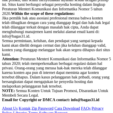
ini. Situs kami berfungsi sebagai penyedia hosting dalam lingkup
Peraturan Menteri Komunikasi dan Informatika Nomor 5 tahun
2020.
Within the scope of these regulations:
Jika pemilik hak atau asosiasi profesional merasa bahwa konten
telah dibagikan dengan cara yang dianggap ilegal dan hak-hak legal
telah dilanggar terkait dengan masalah hak cipta, Anda dapat
menghubungi manajemen kami melalui alamat email kami di:
info@bagas31.id.
Semua permintaan, keluhan, dan pendapat yang sampai kepada
kami akan diteliti dengan cermat dan jika keluhan dianggap valid,
konten yang dianggap melanggar hak akan segera dihapus dari situs
kami.
Attention:
Peraturan Menteri Komunikasi dan Informatika Nomor 5
tahun 2020; telah memperkenalkan berbagai regulasi dalam hal
privasi. Orang-orang yang merasa hak-hak mereka telah dilanggar
karena konten apa pun di internet dapat meminta agar konten
tersebut dihapus. Dalam kasus pelanggaran hak pribadi, orang yang
bersangkutan dapat mengajukan ke penyedia hosting dan
melaporkan pelanggaran hak tersebut.
NOTE:
Semua Konten Untuk Tujuan Promosi, Disarankan Untuk
Membeli Secara Legal.
Email for Copyright or DMCA contact: info@bagas31.id
About Us
Kontak
Zip Password
Cara Download
FAQs
Privacy
Policy
Libraries
Terms
Software Request