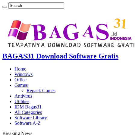
BAGAS31 Download Software Gratis
Home
Windows
Office
Games
Repack Games
Antivirus
Utilities
IDM Bagas31
All Categories
Software Library
Software A-Z
Breaking News