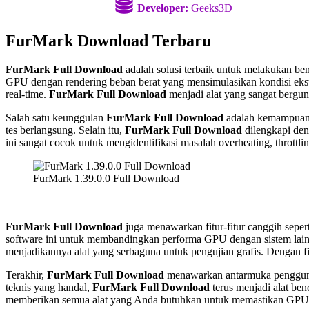
Developer:
Geeks3D
FurMark Download Terbaru
FurMark Full Download
adalah solusi terbaik untuk melakukan b
GPU dengan rendering beban berat yang mensimulasikan kondisi ekst
real-time.
FurMark Full Download
menjadi alat yang sangat bergu
Salah satu keunggulan
FurMark Full Download
adalah kemampuanny
tes berlangsung. Selain itu,
FurMark Full Download
dilengkapi den
ini sangat cocok untuk mengidentifikasi masalah overheating, throttli
FurMark 1.39.0.0 Full Download
FurMark Full Download
juga menawarkan fitur-fitur canggih sep
software ini untuk membandingkan performa GPU dengan sistem lain 
menjadikannya alat yang serbaguna untuk pengujian grafis. Dengan fi
Terakhir,
FurMark Full Download
menawarkan antarmuka pengguna
teknis yang handal,
FurMark Full Download
terus menjadi alat ben
memberikan semua alat yang Anda butuhkan untuk memastikan GPU An