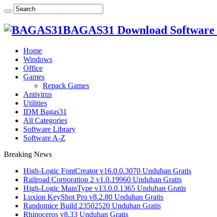
BAGAS31 Download Software 
Home
Windows
Office
Games
Repack Games
Antivirus
Utilities
IDM Bagas31
All Categories
Software Library
Software A-Z
Breaking News
High-Logic FontCreator v16.0.0.3070 Unduhan Gratis
Railroad Corporation 2 v1.0.19960 Unduhan Gratis
High-Logic MainType v13.0.0.1365 Unduhan Gratis
Luxion KeyShot Pro v8.2.80 Unduhan Gratis
Randomice Build 23502520 Unduhan Gratis
Rhinoceros v8.33 Unduhan Gratis