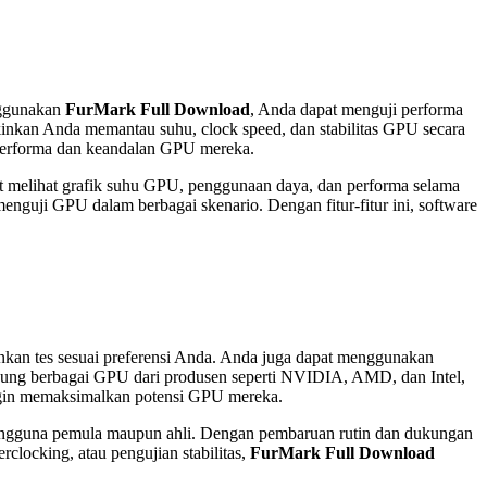
nggunakan
FurMark Full Download
, Anda dapat menguji performa
inkan Anda memantau suhu, clock speed, dan stabilitas GPU secara
n performa dan keandalan GPU mereka.
t melihat grafik suhu GPU, penggunaan daya, dan performa selama
nguji GPU dalam berbagai skenario. Dengan fitur-fitur ini, software
kan tes sesuai preferensi Anda. Anda juga dapat menggunakan
ng berbagai GPU dari produsen seperti NVIDIA, AMD, dan Intel,
 ingin memaksimalkan potensi GPU mereka.
ngguna pemula maupun ahli. Dengan pembaruan rutin dan dukungan
rclocking, atau pengujian stabilitas,
FurMark Full Download