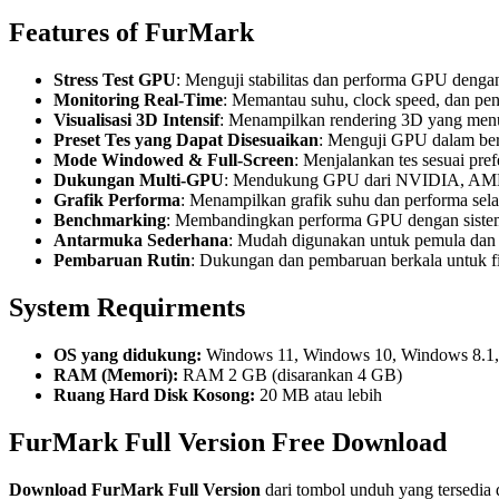
Features of FurMark
Stress Test GPU
: Menguji stabilitas dan performa GPU dengan
Monitoring Real-Time
: Memantau suhu, clock speed, dan p
Visualisasi 3D Intensif
: Menampilkan rendering 3D yang menu
Preset Tes yang Dapat Disesuaikan
: Menguji GPU dalam berb
Mode Windowed & Full-Screen
: Menjalankan tes sesuai pre
Dukungan Multi-GPU
: Mendukung GPU dari NVIDIA, AMD,
Grafik Performa
: Menampilkan grafik suhu dan performa sela
Benchmarking
: Membandingkan performa GPU dengan sistem 
Antarmuka Sederhana
: Mudah digunakan untuk pemula dan 
Pembaruan Rutin
: Dukungan dan pembaruan berkala untuk fit
System Requirments
OS yang didukung:
Windows 11, Windows 10, Windows 8.1
RAM (Memori):
RAM 2 GB (disarankan 4 GB)
Ruang Hard Disk Kosong:
20 MB atau lebih
FurMark Full Version Free Download
Download
FurMark
Full Version
dari tombol unduh yang tersedia 