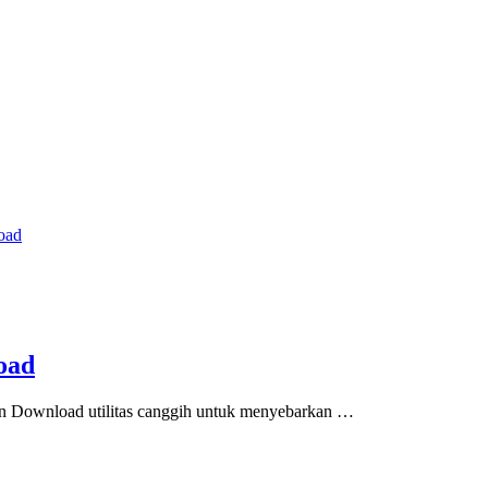
oad
load
on Download utilitas canggih untuk menyebarkan …