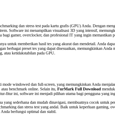
enchmarking dan stress test pada kartu grafis (GPU) Anda. Dengan me
rem. Software ini menampilkan visualisasi 3D yang intensif, memungk
na bagi gamer, overclocker, dan profesional IT yang ingin memastika
a untuk memberikan hasil tes yang akurat dan mendetail. Anda dapa
gan berbagai preset tes yang dapat disesuaikan, memungkinkan Anda me
ng, atau ketidakstabilan pada GPU.
erti mode windowed dan full-screen, yang memungkinkan Anda menjalan
atau benchmark online. Selain itu,
FurMark Full Download
menduku
tur-fitur ini, software ini menjadi pilihan utama bagi pengguna yang
 yang sederhana dan mudah dinavigasi, membuatnya cocok untuk pe
chmarking dan stress test yang andal. Baik untuk keperluan gaming, ove
da berfungsi optimal dan stabil.