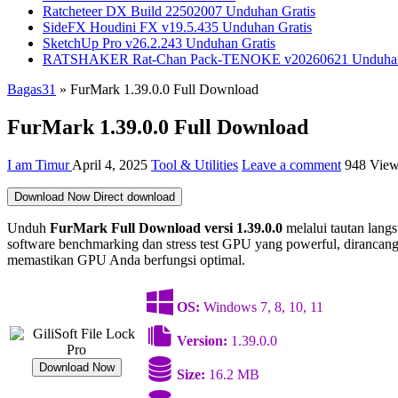
Ratcheteer DX Build 22502007 Unduhan Gratis
SideFX Houdini FX v19.5.435 Unduhan Gratis
SketchUp Pro v26.2.243 Unduhan Gratis
RATSHAKER Rat-Chan Pack-TENOKE v20260621 Unduhan
Bagas31
»
FurMark 1.39.0.0 Full Download
FurMark 1.39.0.0 Full Download
I am Timur
April 4, 2025
Tool & Utilities
Leave a comment
948 Vie
Download Now
Direct download
Unduh
FurMark Full Download
versi 1.39.0.0
melalui tautan lang
software benchmarking dan stress test GPU yang powerful, dirancang
memastikan GPU Anda berfungsi optimal.
OS:
Windows 7, 8, 10, 11
Version:
1.39.0.0
Download Now
Size:
16.2 MB