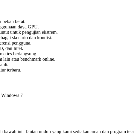
 beban berat.
enggunaan daya GPU.
ntut untuk pengujian ekstrem.
agai skenario dan kondisi.
ferensi pengguna.
 dan Intel.
ma tes berlangsung.
lain atau benchmark online.
ahli.
ur terbaru.
, Windows 7
di bawah ini. Tautan unduh yang kami sediakan aman dan program tela