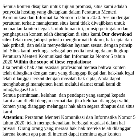
Semua konten disajikan untuk tujuan promosi, situs kami adalah
penyedia hosting yang ditetapkan dalam Peraturan Menteri
Komunikasi dan Informatika Nomor 5 tahun 2020. Sesuai dengan
peraturan terkait; manajemen situs kami tidak diwajibkan untuk
memantau konten ilegal. Untuk tujuan ini, prinsip peringatan dan
penghapusan konten telah diterapkan di situs kami.
Our download
site:
Telah mengadopsi prinsip menghormati hukum, hak cipta dan
hak pribadi, dan selalu menyediakan layanan sesuai dengan prinsip
ini. Situs kami berfungsi sebagai penyedia hosting dalam lingkup
Peraturan Menteri Komunikasi dan Informatika Nomor 5 tahun
2020.
Within the scope of these regulations:
Jika pemilik hak atau asosiasi profesional merasa bahwa konten
telah dibagikan dengan cara yang dianggap ilegal dan hak-hak legal
telah dilanggar terkait dengan masalah hak cipta, Anda dapat
menghubungi manajemen kami melalui alamat email kami di:
info@bagas31.id.
Semua permintaan, keluhan, dan pendapat yang sampai kepada
kami akan diteliti dengan cermat dan jika keluhan dianggap valid,
konten yang dianggap melanggar hak akan segera dihapus dari situs
kami.
Attention:
Peraturan Menteri Komunikasi dan Informatika Nomor 5
tahun 2020; telah memperkenalkan berbagai regulasi dalam hal
privasi. Orang-orang yang merasa hak-hak mereka telah dilanggar
karena konten apa pun di internet dapat meminta agar konten