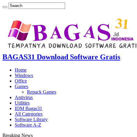
BAGAS31 Download Software Gratis
Home
Windows
Office
Games
Repack Games
Antivirus
Utilities
IDM Bagas31
All Categories
Software Library
Software A-Z
Breaking News