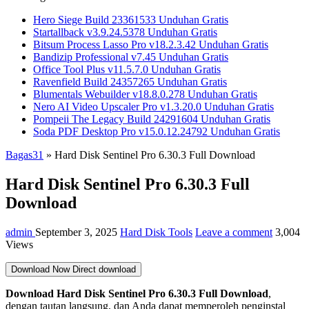
Hero Siege Build 23361533 Unduhan Gratis
Startallback v3.9.24.5378 Unduhan Gratis
Bitsum Process Lasso Pro v18.2.3.42 Unduhan Gratis
Bandizip Professional v7.45 Unduhan Gratis
Office Tool Plus v11.5.7.0 Unduhan Gratis
Ravenfield Build 24357265 Unduhan Gratis
Blumentals Webuilder v18.8.0.278 Unduhan Gratis
Nero AI Video Upscaler Pro v1.3.20.0 Unduhan Gratis
Pompeii The Legacy Build 24291604 Unduhan Gratis
Soda PDF Desktop Pro v15.0.12.24792 Unduhan Gratis
Bagas31
»
Hard Disk Sentinel Pro 6.30.3 Full Download
Hard Disk Sentinel Pro 6.30.3 Full
Download
admin
September 3, 2025
Hard Disk Tools
Leave a comment
3,004
Views
Download Now
Direct download
Download Hard Disk Sentinel Pro 6.30.3
Full Download
,
dengan tautan langsung, dan Anda dapat memperoleh penginstal