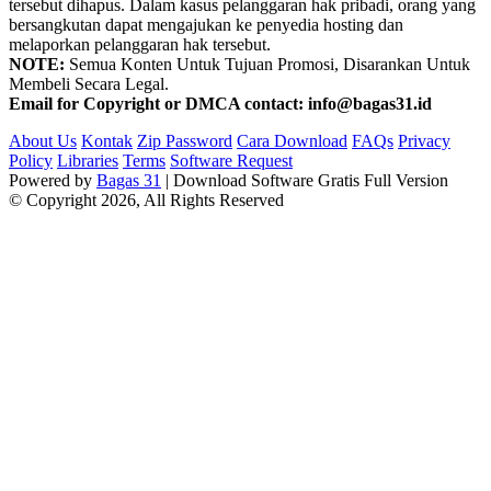
tersebut dihapus. Dalam kasus pelanggaran hak pribadi, orang yang
bersangkutan dapat mengajukan ke penyedia hosting dan
melaporkan pelanggaran hak tersebut.
NOTE:
Semua Konten Untuk Tujuan Promosi, Disarankan Untuk
Membeli Secara Legal.
Email for Copyright or DMCA contact: info@bagas31.id
About Us
Kontak
Zip Password
Cara Download
FAQs
Privacy
Policy
Libraries
Terms
Software Request
Powered by
Bagas 31
| Download Software Gratis Full Version
© Copyright 2026, All Rights Reserved