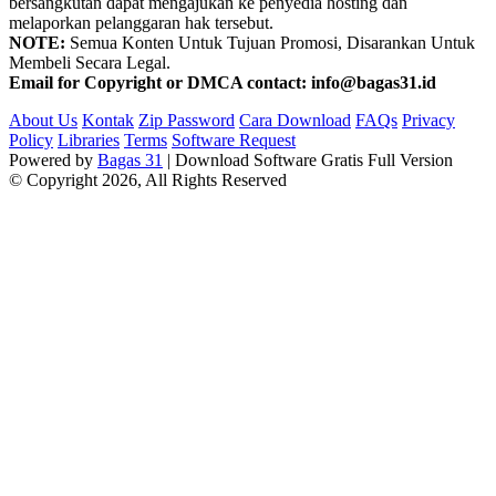
bersangkutan dapat mengajukan ke penyedia hosting dan
melaporkan pelanggaran hak tersebut.
NOTE:
Semua Konten Untuk Tujuan Promosi, Disarankan Untuk
Membeli Secara Legal.
Email for Copyright or DMCA contact: info@bagas31.id
About Us
Kontak
Zip Password
Cara Download
FAQs
Privacy
Policy
Libraries
Terms
Software Request
Powered by
Bagas 31
| Download Software Gratis Full Version
© Copyright 2026, All Rights Reserved