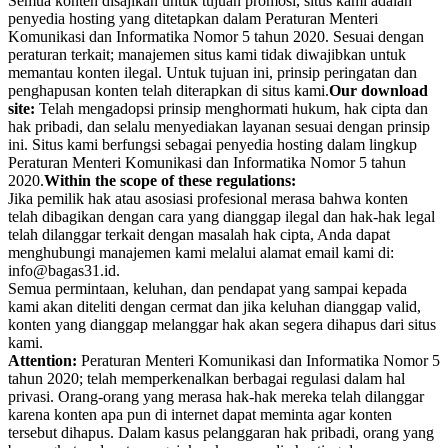
Semua konten disajikan untuk tujuan promosi, situs kami adalah
penyedia hosting yang ditetapkan dalam Peraturan Menteri
Komunikasi dan Informatika Nomor 5 tahun 2020. Sesuai dengan
peraturan terkait; manajemen situs kami tidak diwajibkan untuk
memantau konten ilegal. Untuk tujuan ini, prinsip peringatan dan
penghapusan konten telah diterapkan di situs kami.
Our download
site:
Telah mengadopsi prinsip menghormati hukum, hak cipta dan
hak pribadi, dan selalu menyediakan layanan sesuai dengan prinsip
ini. Situs kami berfungsi sebagai penyedia hosting dalam lingkup
Peraturan Menteri Komunikasi dan Informatika Nomor 5 tahun
2020.
Within the scope of these regulations:
Jika pemilik hak atau asosiasi profesional merasa bahwa konten
telah dibagikan dengan cara yang dianggap ilegal dan hak-hak legal
telah dilanggar terkait dengan masalah hak cipta, Anda dapat
menghubungi manajemen kami melalui alamat email kami di:
info@bagas31.id.
Semua permintaan, keluhan, dan pendapat yang sampai kepada
kami akan diteliti dengan cermat dan jika keluhan dianggap valid,
konten yang dianggap melanggar hak akan segera dihapus dari situs
kami.
Attention:
Peraturan Menteri Komunikasi dan Informatika Nomor 5
tahun 2020; telah memperkenalkan berbagai regulasi dalam hal
privasi. Orang-orang yang merasa hak-hak mereka telah dilanggar
karena konten apa pun di internet dapat meminta agar konten
tersebut dihapus. Dalam kasus pelanggaran hak pribadi, orang yang