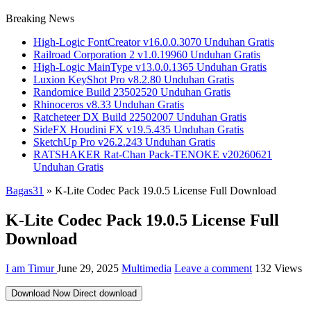
Breaking News
High-Logic FontCreator v16.0.0.3070 Unduhan Gratis
Railroad Corporation 2 v1.0.19960 Unduhan Gratis
High-Logic MainType v13.0.0.1365 Unduhan Gratis
Luxion KeyShot Pro v8.2.80 Unduhan Gratis
Randomice Build 23502520 Unduhan Gratis
Rhinoceros v8.33 Unduhan Gratis
Ratcheteer DX Build 22502007 Unduhan Gratis
SideFX Houdini FX v19.5.435 Unduhan Gratis
SketchUp Pro v26.2.243 Unduhan Gratis
RATSHAKER Rat-Chan Pack-TENOKE v20260621
Unduhan Gratis
Bagas31
»
K-Lite Codec Pack 19.0.5 License Full Download
K-Lite Codec Pack 19.0.5 License Full
Download
I am Timur
June 29, 2025
Multimedia
Leave a comment
132 Views
Download Now
Direct download