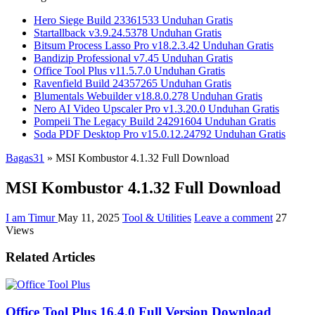
Hero Siege Build 23361533 Unduhan Gratis
Startallback v3.9.24.5378 Unduhan Gratis
Bitsum Process Lasso Pro v18.2.3.42 Unduhan Gratis
Bandizip Professional v7.45 Unduhan Gratis
Office Tool Plus v11.5.7.0 Unduhan Gratis
Ravenfield Build 24357265 Unduhan Gratis
Blumentals Webuilder v18.8.0.278 Unduhan Gratis
Nero AI Video Upscaler Pro v1.3.20.0 Unduhan Gratis
Pompeii The Legacy Build 24291604 Unduhan Gratis
Soda PDF Desktop Pro v15.0.12.24792 Unduhan Gratis
Bagas31
»
MSI Kombustor 4.1.32 Full Download
MSI Kombustor 4.1.32 Full Download
I am Timur
May 11, 2025
Tool & Utilities
Leave a comment
27
Views
Related Articles
Office Tool Plus 16.4.0 Full Version Download