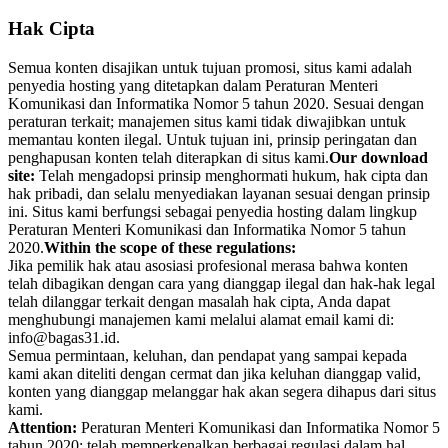
Hak Cipta
Semua konten disajikan untuk tujuan promosi, situs kami adalah
penyedia hosting yang ditetapkan dalam Peraturan Menteri
Komunikasi dan Informatika Nomor 5 tahun 2020. Sesuai dengan
peraturan terkait; manajemen situs kami tidak diwajibkan untuk
memantau konten ilegal. Untuk tujuan ini, prinsip peringatan dan
penghapusan konten telah diterapkan di situs kami.
Our download
site:
Telah mengadopsi prinsip menghormati hukum, hak cipta dan
hak pribadi, dan selalu menyediakan layanan sesuai dengan prinsip
ini. Situs kami berfungsi sebagai penyedia hosting dalam lingkup
Peraturan Menteri Komunikasi dan Informatika Nomor 5 tahun
2020.
Within the scope of these regulations:
Jika pemilik hak atau asosiasi profesional merasa bahwa konten
telah dibagikan dengan cara yang dianggap ilegal dan hak-hak legal
telah dilanggar terkait dengan masalah hak cipta, Anda dapat
menghubungi manajemen kami melalui alamat email kami di:
info@bagas31.id.
Semua permintaan, keluhan, dan pendapat yang sampai kepada
kami akan diteliti dengan cermat dan jika keluhan dianggap valid,
konten yang dianggap melanggar hak akan segera dihapus dari situs
kami.
Attention:
Peraturan Menteri Komunikasi dan Informatika Nomor 5
tahun 2020; telah memperkenalkan berbagai regulasi dalam hal