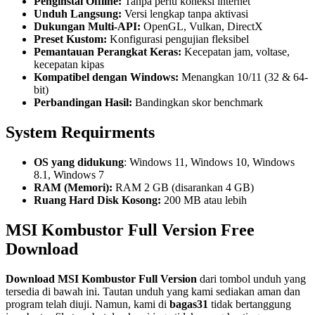
Penginstal Offline:
Tanpa perlu koneksi internet
Unduh Langsung:
Versi lengkap tanpa aktivasi
Dukungan Multi-API:
OpenGL, Vulkan, DirectX
Preset Kustom:
Konfigurasi pengujian fleksibel
Pemantauan Perangkat Keras:
Kecepatan jam, voltase,
kecepatan kipas
Kompatibel dengan Windows:
Menangkan 10/11 (32 & 64-
bit)
Perbandingan Hasil:
Bandingkan skor benchmark
System Requirments
OS yang didukung
: Windows 11, Windows 10, Windows
8.1, Windows 7
RAM (Memori):
RAM 2 GB (disarankan 4 GB)
Ruang Hard Disk Kosong:
200 MB atau lebih
MSI Kombustor
Full Version Free
Download
Download
MSI Kombustor
Full Version
dari tombol unduh yang
tersedia di bawah ini. Tautan unduh yang kami sediakan aman dan
program telah diuji. Namun, kami di
bagas31
tidak bertanggung