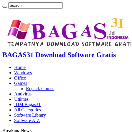
BAGAS31 Download Software Gratis
Home
Windows
Office
Games
Repack Games
Antivirus
Utilities
IDM Bagas31
All Categories
Software Library
Software A-Z
Breaking News