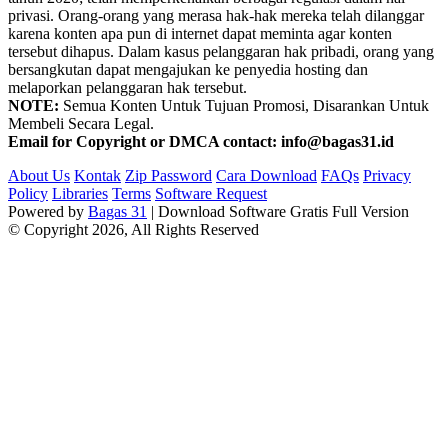
privasi. Orang-orang yang merasa hak-hak mereka telah dilanggar
karena konten apa pun di internet dapat meminta agar konten
tersebut dihapus. Dalam kasus pelanggaran hak pribadi, orang yang
bersangkutan dapat mengajukan ke penyedia hosting dan
melaporkan pelanggaran hak tersebut.
NOTE:
Semua Konten Untuk Tujuan Promosi, Disarankan Untuk
Membeli Secara Legal.
Email for Copyright or DMCA contact: info@bagas31.id
About Us
Kontak
Zip Password
Cara Download
FAQs
Privacy
Policy
Libraries
Terms
Software Request
Powered by
Bagas 31
| Download Software Gratis Full Version
© Copyright 2026, All Rights Reserved