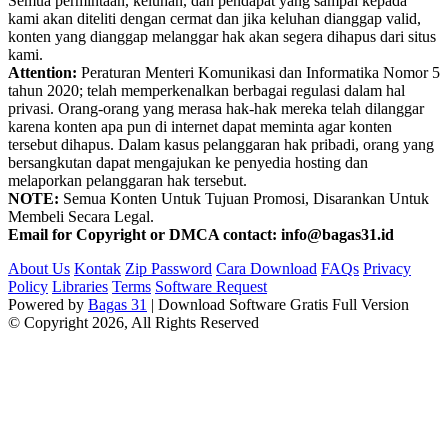
Semua permintaan, keluhan, dan pendapat yang sampai kepada
kami akan diteliti dengan cermat dan jika keluhan dianggap valid,
konten yang dianggap melanggar hak akan segera dihapus dari situs
kami.
Attention:
Peraturan Menteri Komunikasi dan Informatika Nomor 5
tahun 2020; telah memperkenalkan berbagai regulasi dalam hal
privasi. Orang-orang yang merasa hak-hak mereka telah dilanggar
karena konten apa pun di internet dapat meminta agar konten
tersebut dihapus. Dalam kasus pelanggaran hak pribadi, orang yang
bersangkutan dapat mengajukan ke penyedia hosting dan
melaporkan pelanggaran hak tersebut.
NOTE:
Semua Konten Untuk Tujuan Promosi, Disarankan Untuk
Membeli Secara Legal.
Email for Copyright or DMCA contact: info@bagas31.id
About Us
Kontak
Zip Password
Cara Download
FAQs
Privacy
Policy
Libraries
Terms
Software Request
Powered by
Bagas 31
| Download Software Gratis Full Version
© Copyright 2026, All Rights Reserved