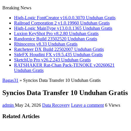
Breaking News
High-Logic FontCreator v16.0.0.3070 Unduhan Gratis
Railroad Corporation 2 v1.0.19960 Unduhan Gratis
High-Logic MainType v13.0.0.1365 Unduhan Gratis
Luxion KeyShot Pro v8.2.80 Unduhan Gratis
Randomice Build 23502520 Unduhan Gratis
Rhinoceros v8.33 Unduhan Gratis
Ratcheteer DX Build 22502007 Unduhan Gratis
SideFX Houdini FX v19.5.435 Unduhan Gratis
SketchUp Pro v26.2.243 Unduhan Gratis
RATSHAKER Rat-Chan Pack-TENOKE v20260621
Unduhan Gratis
Bagas31
»
Syncios Data Transfer 10 Unduhan Gratis
Syncios Data Transfer 10 Unduhan Gratis
admin
May 24, 2026
Data Recovery
Leave a comment
6 Views
Related Articles