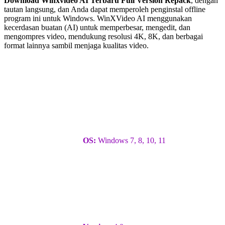
Download Winxvideo AI Terbaru Full Version Repack
, dengan
tautan langsung, dan Anda dapat memperoleh penginstal offline
program ini untuk Windows. WinXVideo AI menggunakan
kecerdasan buatan (AI) untuk memperbesar, mengedit, dan
mengompres video, mendukung resolusi 4K, 8K, dan berbagai
format lainnya sambil menjaga kualitas video.
OS:
Windows 7, 8, 10, 11