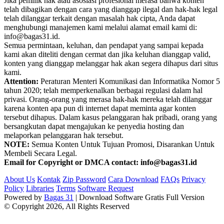
Jika pemilik hak atau asosiasi profesional merasa bahwa konten
telah dibagikan dengan cara yang dianggap ilegal dan hak-hak legal
telah dilanggar terkait dengan masalah hak cipta, Anda dapat
menghubungi manajemen kami melalui alamat email kami di:
info@bagas31.id.
Semua permintaan, keluhan, dan pendapat yang sampai kepada
kami akan diteliti dengan cermat dan jika keluhan dianggap valid,
konten yang dianggap melanggar hak akan segera dihapus dari situs
kami.
Attention:
Peraturan Menteri Komunikasi dan Informatika Nomor 5
tahun 2020; telah memperkenalkan berbagai regulasi dalam hal
privasi. Orang-orang yang merasa hak-hak mereka telah dilanggar
karena konten apa pun di internet dapat meminta agar konten
tersebut dihapus. Dalam kasus pelanggaran hak pribadi, orang yang
bersangkutan dapat mengajukan ke penyedia hosting dan
melaporkan pelanggaran hak tersebut.
NOTE:
Semua Konten Untuk Tujuan Promosi, Disarankan Untuk
Membeli Secara Legal.
Email for Copyright or DMCA contact: info@bagas31.id
About Us
Kontak
Zip Password
Cara Download
FAQs
Privacy
Policy
Libraries
Terms
Software Request
Powered by
Bagas 31
| Download Software Gratis Full Version
© Copyright 2026, All Rights Reserved