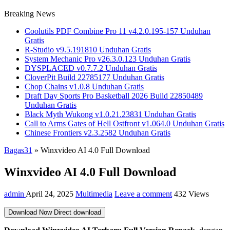
Breaking News
Coolutils PDF Combine Pro 11 v4.2.0.195-157 Unduhan
Gratis
R-Studio v9.5.191810 Unduhan Gratis
System Mechanic Pro v26.3.0.123 Unduhan Gratis
DYSPLACED v0.7.7.2 Unduhan Gratis
CloverPit Build 22785177 Unduhan Gratis
Chop Chains v1.0.8 Unduhan Gratis
Draft Day Sports Pro Basketball 2026 Build 22850489
Unduhan Gratis
Black Myth Wukong v1.0.21.23831 Unduhan Gratis
Call to Arms Gates of Hell Ostfront v1.064.0 Unduhan Gratis
Chinese Frontiers v2.3.2582 Unduhan Gratis
Bagas31
»
Winxvideo AI 4.0 Full Download
Winxvideo AI 4.0 Full Download
admin
April 24, 2025
Multimedia
Leave a comment
432 Views
Download Now
Direct download