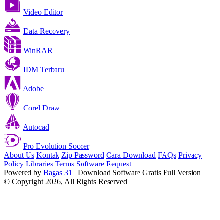
Video Editor
Data Recovery
WinRAR
IDM Terbaru
Adobe
Corel Draw
Autocad
Pro Evolution Soccer
About Us
Kontak
Zip Password
Cara Download
FAQs
Privacy
Policy
Libraries
Terms
Software Request
Powered by
Bagas 31
| Download Software Gratis Full Version
© Copyright 2026, All Rights Reserved