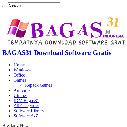
BAGAS31 Download Software Gratis
Home
Windows
Office
Games
Repack Games
Antivirus
Utilities
IDM Bagas31
All Categories
Software Library
Software A-Z
Breaking News