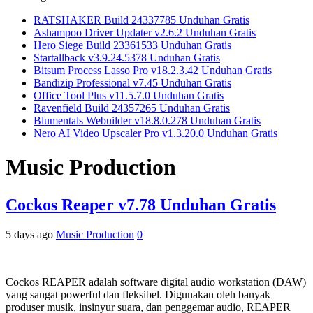
RATSHAKER Build 24337785 Unduhan Gratis
Ashampoo Driver Updater v2.6.2 Unduhan Gratis
Hero Siege Build 23361533 Unduhan Gratis
Startallback v3.9.24.5378 Unduhan Gratis
Bitsum Process Lasso Pro v18.2.3.42 Unduhan Gratis
Bandizip Professional v7.45 Unduhan Gratis
Office Tool Plus v11.5.7.0 Unduhan Gratis
Ravenfield Build 24357265 Unduhan Gratis
Blumentals Webuilder v18.8.0.278 Unduhan Gratis
Nero AI Video Upscaler Pro v1.3.20.0 Unduhan Gratis
Music Production
Cockos Reaper v7.78 Unduhan Gratis
5 days ago
Music Production
0
Cockos REAPER adalah software digital audio workstation (DAW)
yang sangat powerful dan fleksibel. Digunakan oleh banyak
produser musik, insinyur suara, dan penggemar audio, REAPER