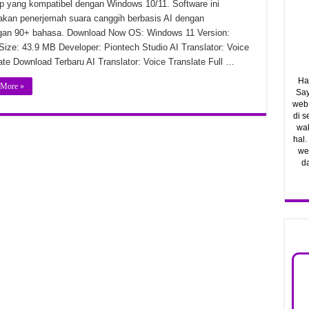
p yang kompatibel dengan Windows 10/11. Software ini
 v1.3.20.0 Unduhan Gratis
kan penerjemah suara canggih berbasis AI dengan
an 90+ bahasa. Download Now OS: Windows 11 Version:
 24291604 Unduhan Gratis
Size: 43.9 MB Developer: Piontech Studio AI Translator: Voice
0.12.24792 Unduhan Gratis
ate Download Terbaru AI Translator: Voice Translate Full …
Ha
 More »
Say
web.
di 
wak
hal.
web
d