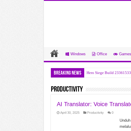
Windows
Office
Game
Breaking News
Hero Siege Build 23361533
Startallback v3.9.24.5378 
Productivity
Bitsum Process Lasso Pro v
Bandizip Professional v7.4
AI Translator: Voice Transla
Office Tool Plus v11.5.7.0 
April 30, 2025
Productivity
0
Ravenfield Build 24357265
Unduh 
melalu
Blumentals Webuilder v18.