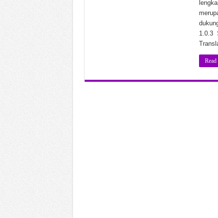
lengka
Nero AI Video Upscaler Pro
merupa
dukung
Pompeii The Legacy Build
1.0.3 
Soda PDF Desktop Pro v15.
Transl
Read