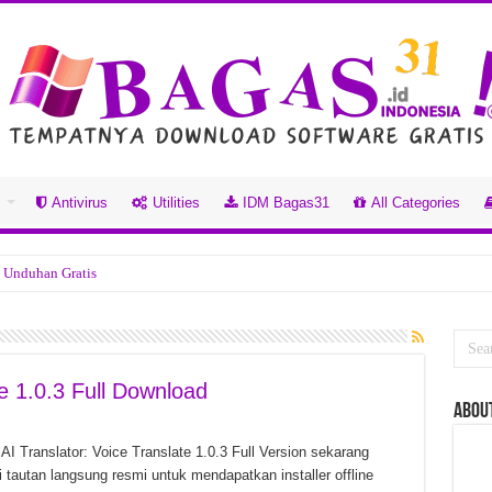
s
Antivirus
Utilities
IDM Bagas31
All Categories
 Unduhan Gratis
Unduhan Gratis
18.2.3.42 Unduhan Gratis
5 Unduhan Gratis
te 1.0.3 Full Download
ABou
Unduhan Gratis
 Unduhan Gratis
AI Translator: Voice Translate 1.0.3 Full Version sekarang
i tautan langsung resmi untuk mendapatkan installer offline
8.0.278 Unduhan Gratis