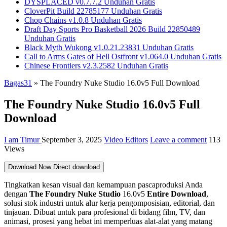
DYSPLACED v0.7.7.2 Unduhan Gratis
CloverPit Build 22785177 Unduhan Gratis
Chop Chains v1.0.8 Unduhan Gratis
Draft Day Sports Pro Basketball 2026 Build 22850489
Unduhan Gratis
Black Myth Wukong v1.0.21.23831 Unduhan Gratis
Call to Arms Gates of Hell Ostfront v1.064.0 Unduhan Gratis
Chinese Frontiers v2.3.2582 Unduhan Gratis
Bagas31
»
The Foundry Nuke Studio 16.0v5 Full Download
The Foundry Nuke Studio 16.0v5 Full
Download
I am Timur
September 3, 2025
Video Editors
Leave a comment
113
Views
Download Now
Direct download
Tingkatkan kesan visual dan kemampuan pascaproduksi Anda
dengan
The Foundry Nuke Studio
16.0v5
Entire Download
,
solusi stok industri untuk alur kerja pengomposisian, editorial, dan
tinjauan. Dibuat untuk para profesional di bidang film, TV, dan
animasi, prosesi yang hebat ini memperluas alat-alat yang matang