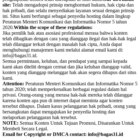
site:
Telah mengadopsi prinsip menghormati hukum, hak cipta dan
hak pribadi, dan selalu menyediakan layanan sesuai dengan prinsip
ini. Situs kami berfungsi sebagai penyedia hosting dalam lingkup
Peraturan Menteri Komunikasi dan Informatika Nomor 5 tahun
2020.
Within the scope of these regulations:
Jika pemilik hak atau asosiasi profesional merasa bahwa konten
telah dibagikan dengan cara yang dianggap ilegal dan hak-hak legal
telah dilanggar terkait dengan masalah hak cipta, Anda dapat
menghubungi manajemen kami melalui alamat email kami di:
info@bagas31.id.
Semua permintaan, keluhan, dan pendapat yang sampai kepada
kami akan diteliti dengan cermat dan jika keluhan dianggap valid,
konten yang dianggap melanggar hak akan segera dihapus dari situs
kami.
Attention:
Peraturan Menteri Komunikasi dan Informatika Nomor 5
tahun 2020; telah memperkenalkan berbagai regulasi dalam hal
privasi. Orang-orang yang merasa hak-hak mereka telah dilanggar
karena konten apa pun di internet dapat meminta agar konten
tersebut dihapus. Dalam kasus pelanggaran hak pribadi, orang yang
bersangkutan dapat mengajukan ke penyedia hosting dan
melaporkan pelanggaran hak tersebut.
NOTE:
Semua Konten Untuk Tujuan Promosi, Disarankan Untuk
Membeli Secara Legal.
Email for Copyright or DMCA contact: info@bagas31.id