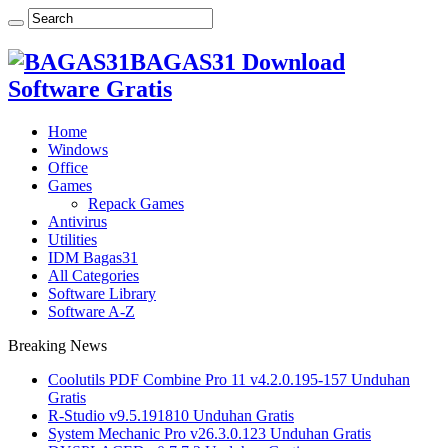
BAGAS31 Download
Software Gratis
Home
Windows
Office
Games
Repack Games
Antivirus
Utilities
IDM Bagas31
All Categories
Software Library
Software A-Z
Breaking News
Coolutils PDF Combine Pro 11 v4.2.0.195-157 Unduhan
Gratis
R-Studio v9.5.191810 Unduhan Gratis
System Mechanic Pro v26.3.0.123 Unduhan Gratis