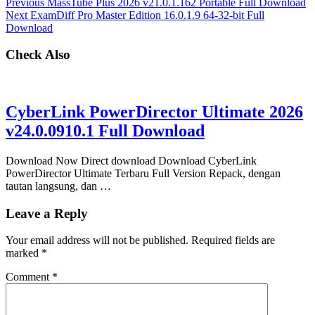
Previous
MassTube Plus 2026 v21.0.1.162 Portable Full Download
Next
ExamDiff Pro Master Edition 16.0.1.9 64-32-bit Full
Download
Check Also
CyberLink PowerDirector Ultimate 2026
v24.0.0910.1 Full Download
Download Now Direct download Download CyberLink
PowerDirector Ultimate Terbaru Full Version Repack, dengan
tautan langsung, dan …
Leave a Reply
Your email address will not be published.
Required fields are
marked
*
Comment
*